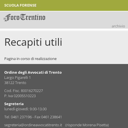
SCUOLA FORENSE
archivio
Recapiti utili
Pagina in corso di realizzazione
Ordine degli Avvocati di Trento
Largo Pigarelli 1
38122 Trento
Cod. Fisc. 80016270227
P. Iva 02005510223
Segreteria
lunedì-giovedì: 9.00-13.00
Tel.
0461 237196
- Fax 0461 238641
segreteria@ordineavvocatitrento.it
(risponde Morena Pisetta)