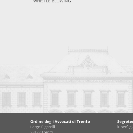
WHISTLE BLOWING
Ordine degli Avvocati di Trento
Segrete
Largo Pigarelli 1
lunedì-gi
38122 Trento