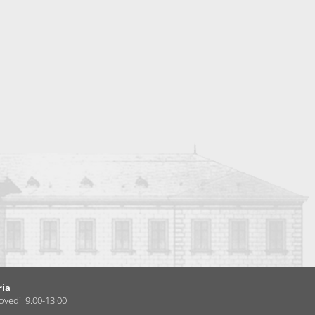
ria
ovedì: 9.00-13.00