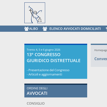
ALBO
ELENCO AVVOCATI DOMICILIATI
Trento 4, 5 e 6 giugno 2026
Homepag
13° CONGRESSO
Conve
GIURIDICO DISTRETTUALE
- Presentazione del Congresso
- Articoli e aggiornamenti
ORDINE DEGLI
AVVOCATI
CONSIGLIO