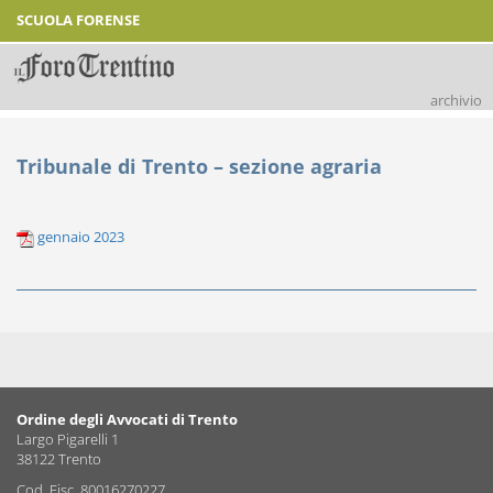
SCUOLA FORENSE
archivio
Tribunale di Trento – sezione agraria
gennaio 2023
Ordine degli Avvocati di Trento
Largo Pigarelli 1
38122 Trento
Cod. Fisc. 80016270227