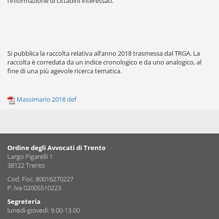
l’informazione di cittadini interessati.
Si pubblica la raccolta relativa all’anno 2018 trasmessa dal TRGA. La
raccolta è corredata da un indice cronologico e da uno analogico, al
fine di una più agevole ricerca tematica.
Massimario 2018 def
Ordine degli Avvocati di Trento
Largo Pigarelli 1
38122 Trento
Cod. Fisc. 80016270227
P. Iva 02005510223
Segreteria
lunedì-giovedì: 9.00-13.00