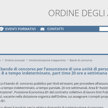
ORDINE DEGLI
EVENTI FORMATIVI
CONTATTI
>
>
>
e
Ordine avvocati
Amministrazione trasparente
Bandi di concorso
bando di concorso per l’assunzione di una unità di pers
a B a tempo indeterminato, part time 20 ore a settimana
ca il bando di concorso pubblico per titoli ed esami, per procedere all’assun
à a tempo indeterminato, a tempo parziale, 20 ore settimanali, Area B “Assist
azione”, Posizione Economica B1 del contratto collettivo di lavoro Enti Pub
, vacante nella dotazione organica dell’Ordine, cui assegnare i compiti propr
 B1.
ca altresì il modulo per la relativa domanda di partecipazione al concorso.