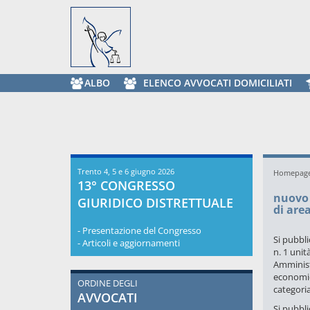
ALBO
ELENCO AVVOCATI DOMICILIATI
Trento 4, 5 e 6 giugno 2026
Homepag
13° CONGRESSO
nuovo 
GIURIDICO DISTRETTUALE
di are
- Presentazione del Congresso
Si pubbli
- Articoli e aggiornamenti
n. 1 unit
Amministr
economici
ORDINE DEGLI
categoria
AVVOCATI
Si pubbli