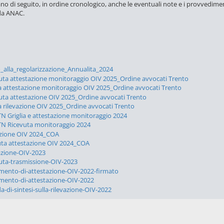
ano di seguito, in ordine cronologico, anche le eventuali note e i provvedime
 da ANAC.
o_alla_regolarizzazione_Annualita_2024
uta attestazione monitoraggio OIV 2025_Ordine avvocati Trento
ia attestazione monitoraggio OIV 2025_Ordine avvocati Trento
uta attestazione OIV 2025_Ordine avvocati Trento
ia rilevazione OIV 2025_Ordine avvocati Trento
N Griglia e attestazione monitoraggio 2024
N Ricevuta monitoraggio 2024
azione OIV 2024_COA
uta attestazione OIV 2024_COA
azione-OIV-2023
uta-trasmissione-OIV-2023
ento-di-attestazione-OIV-2022-firmato
ento-di-attestazione-OIV-2022
a-di-sintesi-sulla-rilevazione-OIV-2022