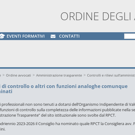
ORDINE DEGLI
EVENTI FORMATIVI
CONTATTI
>
>
>
e
Ordine avvocati
Amministrazione trasparente
Controlli e rilievi sull’amminis
 di controllo o altri con funzioni analoghe comunque
inati
i professionali non sono tenuti a dotarsi dell’Organismo Indipendente di Va
funzioni di controllo sulla completezza delle informazioni pubblicate nella s
razione Trasparente” del sito istituzionale sono svolte dal RPCT.
adriennio 2023-2026 il Consiglio ha nominato quale RPCT la Consigliera avv. F
ini.