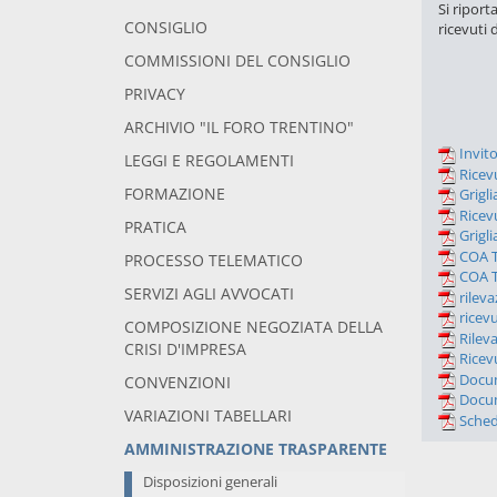
Si riport
CONSIGLIO
ricevuti
COMMISSIONI DEL CONSIGLIO
PRIVACY
ARCHIVIO "IL FORO TRENTINO"
Invit
LEGGI E REGOLAMENTI
Ricev
FORMAZIONE
Grigl
Ricev
PRATICA
Grigl
COA T
PROCESSO TELEMATICO
COA T
SERVIZI AGLI AVVOCATI
rilev
ricev
COMPOSIZIONE NEGOZIATA DELLA
Rilev
CRISI D'IMPRESA
Ricev
Docum
CONVENZIONI
Docum
VARIAZIONI TABELLARI
Sched
AMMINISTRAZIONE TRASPARENTE
Disposizioni generali