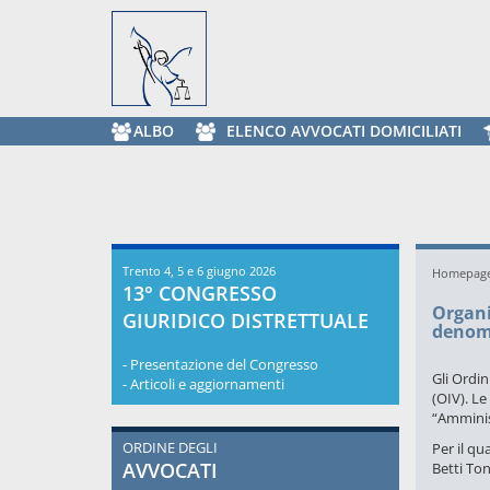
ALBO
ELENCO AVVOCATI DOMICILIATI
Trento 4, 5 e 6 giugno 2026
Homepag
13° CONGRESSO
Organi
GIURIDICO DISTRETTUALE
denom
- Presentazione del Congresso
Gli Ordin
- Articoli e aggiornamenti
(OIV).
Le 
“Amminist
ORDINE DEGLI
Per il qu
AVVOCATI
Betti Ton