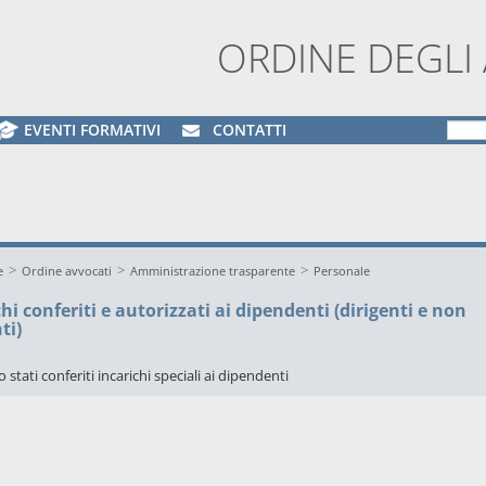
ORDINE DEGLI
EVENTI FORMATIVI
CONTATTI
>
>
>
e
Ordine avvocati
Amministrazione trasparente
Personale
hi conferiti e autorizzati ai dipendenti (dirigenti e non
ti)
stati conferiti incarichi speciali ai dipendenti