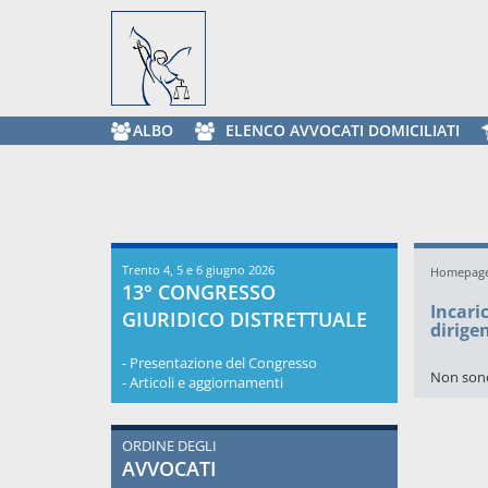
ALBO
ELENCO AVVOCATI DOMICILIATI
Trento 4, 5 e 6 giugno 2026
Homepag
13° CONGRESSO
Incaric
GIURIDICO DISTRETTUALE
dirigen
- Presentazione del Congresso
Non sono 
- Articoli e aggiornamenti
ORDINE DEGLI
AVVOCATI